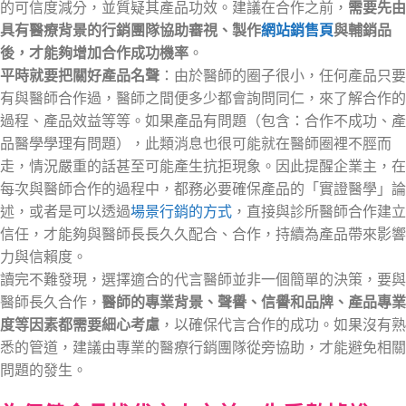
的可信度減分，並質疑其產品功效。建議在合作之前，
需要先由
具有醫療背景的行銷團隊協助審視、製作
網站銷售頁
與輔銷品
後，才能夠增加合作成功機率
。
平時就要把關好產品名聲
：由於醫師的圈子很小，任何產品只要
有與醫師合作過，醫師之間便多少都會詢問同仁，來了解合作的
過程、產品效益等等。如果產品有問題（包含：合作不成功、產
品醫學學理有問題），此類消息也很可能就在醫師圈裡不脛而
走，情況嚴重的話甚至可能產生抗拒現象。因此提醒企業主，在
每次與醫師合作的過程中，都務必要確保產品的「實證醫學」論
述，或者是可以透過
場景行銷的方式
，直接與診所醫師合作建立
信任，才能夠與醫師長長久久配合、合作，持續為產品帶來影響
力與信賴度。
讀完不難發現，選擇適合的代言醫師並非一個簡單的決策，要與
醫師長久合作，
醫師的專業背景、聲譽、信譽和品牌、產品專業
度等因素都需要細心考慮
，以確保代言合作的成功。如果沒有熟
悉的管道，建議由專業的醫療行銷團隊從旁協助，才能避免相關
問題的發生。