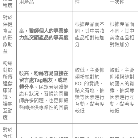
用產品
性
一次性
程度
對於
保健
根據產品而不
根據產品而
食品
高，
醫師個人的專業能
同，其中美妝
不同，其中
的形
力能突顯產品的專業度
產品相對較加
美妝產品相
象助
分
對較加分
益
粉絲
對於
較低，主要仰
較低，主要
較高，
粉絲容易直接在
所傳
賴粉絲對於
仰賴粉絲對
留言處Tag親友，或是
達健
KOL的賞識、
於藝人的賞
轉分享
。民眾若身體健
康知
貼文有趣、抽
識、抽獎等
康有狀況，習慣詢問醫
識、
獎等因素進行
因素進行互
師許多問題，也更仰賴
議題
互動，黏著度
動，黏著度
醫師提供專業性的回覆
互動
較低
較低
度
對於
合作