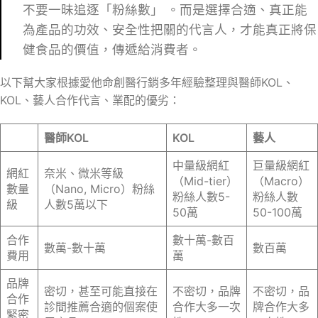
不要一昧追逐「粉絲數」 。而是選擇合適、真正能
為產品的功效、安全性把關的代言人，才能真正將保
健食品的價值，傳遞給消費者。
以下幫大家根據愛他命創醫行銷多年經驗整理與醫師KOL、
KOL、藝人合作代言、業配的優劣：
醫師KOL
KOL
藝人
中量級網紅
巨量級網紅
網紅
奈米、微米等級
（Mid-tier）
（Macro）
數量
（Nano, Micro）粉絲
粉絲人數5-
粉絲人數
級
人數5萬以下
50萬
50-100萬
合作
數十萬-數百
數萬-數十萬
數百萬
費用
萬
品牌
密切，甚至可能直接在
不密切，品牌
不密切，品
合作
診間推薦合適的個案使
合作大多一次
牌合作大多
緊密