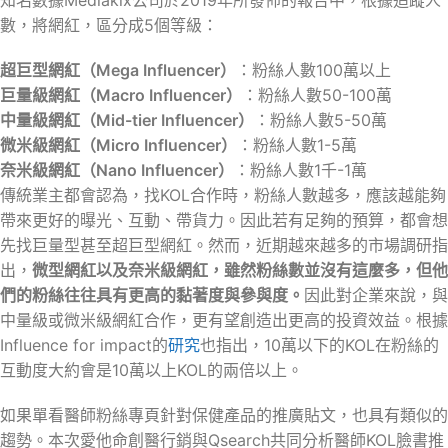
數，將網紅，區分成5個等級：
超巨型網紅（Mega Influencer）
：粉絲人數100萬以上
巨量級網紅（Macro Influencer）
：粉絲人數50-100萬
中量級網紅（Mid-tier Influencer）
：粉絲人數5-50萬
微米級網紅（Micro Influencer）
：粉絲人數1-5萬
奈米級網紅（Nano Influencer）
：粉絲人數1千-1萬
傳統業主都會認為，找KOL合作時，粉絲人數越多，應該越能夠
帶來更好的曝光、互動、帶貨力。因此若有足夠的預算，都會想
先找巨量型甚至超巨型網紅。然而，近期越來越多的市場調研指
出，
微型網紅以及奈米級網紅，雖然粉絲數並沒有這麼多，但他
們的粉絲往往具有更高的黏著度與參與度。
因此對企業來說，與
中量級或微米級網紅合作，更有望創造出更高的投資效益。根據
Influence for impact的
研究
也指出，10萬以下的KOL在粉絲的
互動度大約會是10萬以上KOL的兩倍以上。
如果單看醫師粉絲專頁針對保健產品的推廣貼文，也具有類似的
趨勢。本次愛他命創醫行銷與Qsearch共同分析醫師KOL臉書推