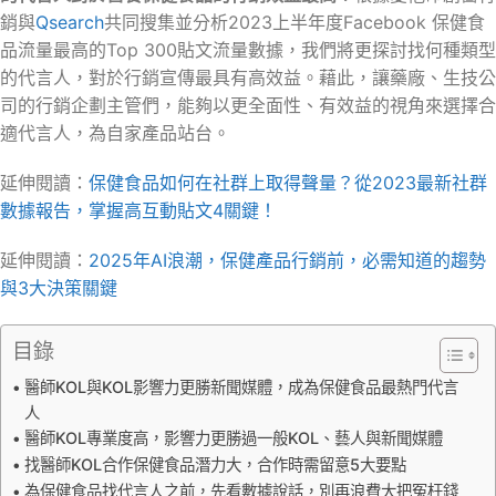
銷與
Qsearch
共同搜集並分析2023上半年度Facebook 保健食
品流量最高的Top 300貼文流量數據，我們將更探討找何種類型
的代言人，對於行銷宣傳最具有高效益。藉此，讓藥廠、生技公
司的行銷企劃主管們，能夠以更全面性、有效益的視角來選擇合
適代言人，為自家產品站台。
延伸閱讀：
保健食品如何在社群上取得聲量？從2023最新社群
數據報告，掌握高互動貼文4關鍵！
延伸閱讀：
2025
年
AI
浪潮，保健產品行銷前，必需知道的趨勢
與
3
大決策關鍵
目錄
醫師KOL與KOL影響力更勝新聞媒體，成為保健食品最熱門代言
人
醫師KOL專業度高，影響力更勝過一般KOL、藝人與新聞媒體
找醫師KOL合作保健食品潛力大，合作時需留意5大要點
為保健食品找代言人之前，先看數據說話，別再浪費大把冤枉錢