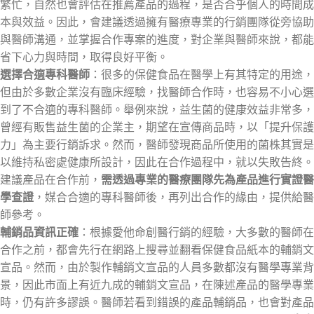
繁忙，自然也會評估在推薦產品的過程，是否合乎個人的時間成
本與效益。因此，會建議透過擁有醫療專業的行銷團隊從旁協助
與醫師溝通，並掌握合作專案的進度，對企業與醫師來說，都能
省下心力與時間，取得良好平衡。
選擇合適專科醫師
：很多的保健食品在醫學上有其特定的用途，
但由於多數企業沒有臨床經驗，找醫師合作時，也容易不小心選
到了不合適的專科醫師。舉例來說，益生菌的健康效益非常多，
曾經有販售益生菌的企業主，期望在宣傳商品時，以「提升保護
力」為主要行銷訴求。然而，醫師發現商品所使用的菌株其實是
以維持私密處健康所設計，因此在合作過程中，就以失敗告終。
建議產品在合作前，
需透過專業的醫療團隊先為產品進行實證醫
學查證
，媒合合適的專科醫師後，再列出合作的緣由，提供給醫
師參考。
輔銷品資訊正確
：根據愛他命創醫行銷的經驗，大多數的醫師在
合作之前，都會先行在網路上搜尋並翻看保健食品紙本的輔銷文
宣品。然而，由於製作輔銷文宣品的人員多數都沒有醫學專業背
景，因此市面上有近九成的輔銷文宣品，在陳述產品的醫學專業
時，仍有許多謬誤。醫師若看到錯誤的產品輔銷品，也會對產品