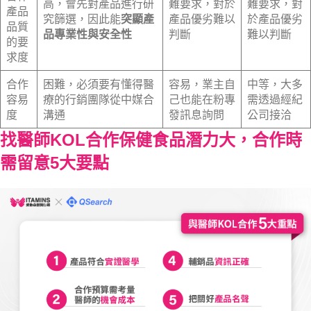
高，會先對產品進行研
難要求，對於
難要求，對
產品
究篩選，因此能
突顯產
產品優劣難以
於產品優劣
品質
品專業性與安全性
判斷
難以判斷
的要
求度
合作
困難，必須要有懂得醫
容易，業主自
中等，大多
容易
療的行銷團隊從中媒合
己也能在粉專
需透過經紀
度
溝通
發訊息詢問
公司接洽
找醫師KOL合作保健食品潛力大，合作時
需留意5大要點