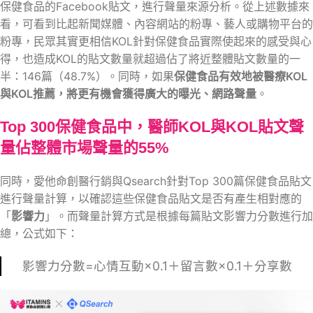
保健食品的Facebook貼文，進行聲量來源分析。從上述數據來
看，可看到比起新聞媒體、內容網站的粉專、藝人或購物平台的
粉專，民眾其實更相信KOL針對保健食品實際使起來的感受與心
得，也造成KOL的貼文數量就超過佔了將近整體貼文數量的一
半：146篇（48.7%）。同時，如果
保健食品有效地被醫療KOL
與KOL推薦，將更有機會獲得廣大的曝光、網路聲量
。
Top 300保健食品中，醫師KOL與KOL貼文聲
量佔整體市場聲量的55%
同時，愛他命創醫行銷與Qsearch針對Top 300篇保健食品貼文
進行聲量計算，以確認這些保健食品貼文是否有產生相對應的
「
影響力
」。而聲量計算方式是根據每篇貼文影響力分數進行加
總，公式如下：
影響力分數=心情互動×0.1＋留言數×0.1＋分享數