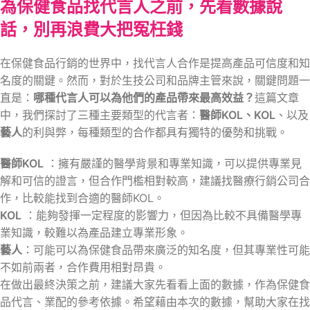
為保健食品找代言人之前，先看數據說
話，別再浪費大把冤枉錢
在保健食品行銷的世界中，找代言人合作是提高產品可信度和知
名度的關鍵。然而，對於生技公司和品牌主管來說，關鍵問題一
直是：
哪種代言人可以為他們的產品帶來最高效益？
這篇文章
中，我們探討了三種主要類型的代言者：
醫師KOL、KOL
、以及
藝人
的利與弊，每種類型的合作都具有獨特的優勢和挑戰。
醫師KOL
：擁有嚴謹的醫學背景和專業知識，可以提供專業見
解和可信的證言，但合作門檻相對較高，建議找醫療行銷公司合
作，比較能找到合適的醫師KOL。
KOL
：能夠發揮一定程度的影響力，但因為比較不具備醫學專
業知識，較難以為產品建立專業形象。
藝人
：可能可以為保健食品帶來廣泛的知名度，但其專業性可能
不如前兩者，合作費用相對昂貴。
在做出最終決策之前，建議大家先看看上面的數據，作為保健食
品代言、業配的參考依據。希望藉由本次的數據，幫助大家在找