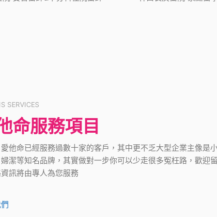
NS SERVICES
他命服務項目
，愛他命已經服務過數十家的客戶，其中更不乏大型企業主像是
、婦潔等知名品牌，其實做對一步你可以少走很多冤枉路，歡迎
絡資訊將由專人為您服務
我們