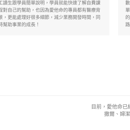
工讀生跟學員簡單說明，學員就能快速了解自費課
數
程對自己的幫助，也因為愛他命的專員都有醫療背
單
景，更能處理好很多細節，減少業務開發時間，同
的
時幫助事業的成長！
路
目前，愛他命已
撒爾、婦