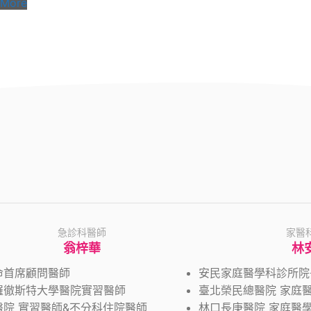
More
急診科醫師
家醫
翁梓華
林
命首席顧問醫師
安民家庭醫學科診所院
羅徹斯特大學醫院實習醫師
臺北榮民總醫院 家庭
醫院 實習醫師&不分科住院醫師
林口長庚醫院 家庭醫