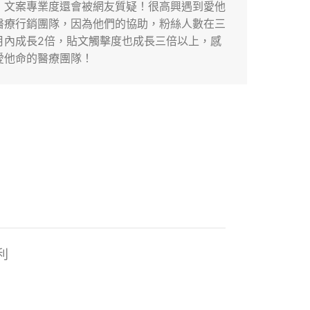
醫學
，文案專業度還會被網友質疑！很高興遇到愛他
的時
醫療行銷團隊，因為他們的協助，粉絲人數在三
命，
月內成長2倍，貼文觸擊度也成長三倍以上，感
所營
愛他命的醫療團隊！
多的
利