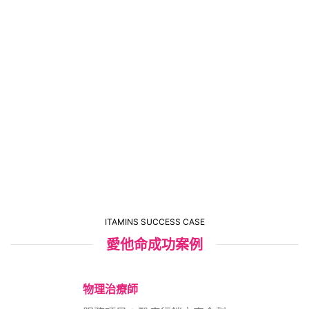
醫藥公關媒體操作
醫療院所輔銷製作
醫藥展場主題設計
了解更多
ITAMINS SUCCESS CASE
愛他命成功案例
物理治療師