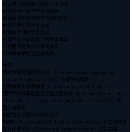
台北市立聯合醫院婦幼院區 醫師
台灣婦產科醫學會專科醫師
中華民國骨質疏鬆學會專科醫師
台灣婦產科醫學會會員
台灣更年期醫學會會員
台灣婦女泌尿暨骨盆醫學會會員
中華民國骨質疏鬆學會會員
臺灣尿失禁防治協會會員
進修
美國鐳射陰道修復學院（The Laser Vaginal Rejuvenation
Institute of America, LVRIA）陰道手術認證
英國倫敦皇家醫學會（The Royal Society of Medicine）
國際婦科美學暨性生活健康醫學會（International Association of
Anesthetic Gynaecology and Sexual Wellbeing, IAAGSW）第二
屆大會會員
美國抗衰老醫學科學院會員
美國Dr. Neal Rouzier MD, Leading Hormone Specialist生物同質
性賀爾蒙治療（Bio-identical hormone theraphy）受訓認證