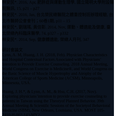
林安民*. 2016, Apr, 肥胖症與運動生理學, 國立陽明大學附設醫
院醫訊, 15, p21 – p27
林安民*. 2016, Jan, 台北榮民總醫院之體重控制班辦理經驗, 台
北市醫師公會會刊；60卷1期, p11 – 15
林安民*, 劉瑞瑤, 黃信彰. 2014, Nov, 運動、體適能及健康, 臺
北榮總內科臨床醫學, 74, p327 – p332
林安民*. 2014, Sep, 健康體適能, 榮總人月刊, 347
研討會論文
Lynn, A. M, Huang, J. H. (2018, Feb). Physician Characteristics
and Hospital Contextual Factors Associated with Physicians’
Intention to Provide Exercise Counseling. 2018 Annual Meeting,
World Congress on Exercise is Medicine®, and World Congress on
the Basic Science of Muscle Hypertrophy and Atrophy of the
American College of Sports Medicine (ACSM), Minneapolis,
Minnesota, USA.
Huang, J. H.*, & Lynn, A. M., & Hsu, C.H. (2017, Nov).
Exploring physicians’intention to provide exercise counseling to
patients| in Taiwan using the Theoryof Planned Behavior. 39th
Annual Meeting & Scientific Sessions of the Societyof Behavioral
Medicine (SBM), New Orleans, Louisiana, USA. MOST 105-
2410-H-002-143-MY2.