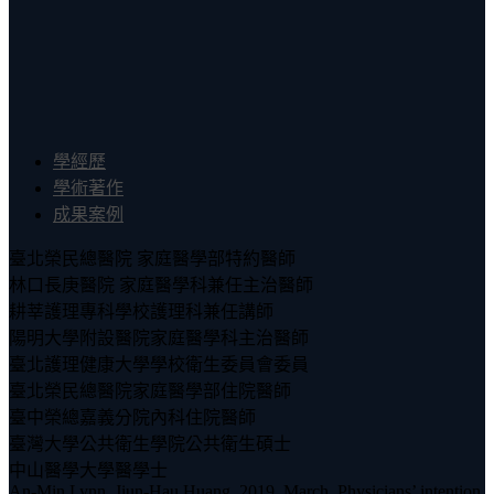
學經歷
學術著作
成果案例
臺北榮民總醫院 家庭醫學部特約醫師
林口長庚醫院 家庭醫學科兼任主治醫師
耕莘護理專科學校護理科兼任講師
陽明大學附設醫院家庭醫學科主治醫師
臺北護理健康大學學校衛生委員會委員
臺北榮民總醫院家庭醫學部住院醫師
臺中榮總嘉義分院內科住院醫師
臺灣大學公共衛生學院公共衛生碩士
中山醫學大學醫學士
An-Min Lynn, Jiun-Hau Huang. 2019. March. Physicians’ intention