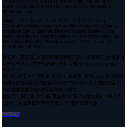
the Basic Science of Muscle Hypertrophy and Atrophy of the
American College of Sports Medicine (ACSM), Minneapolis,
Minnesota, USA.
Huang, J. H.*, & Lynn, A. M., & Hsu, C.H. (2017, Nov).
Exploring physicians’intention to provide exercise counseling to
patients| in Taiwan using the Theoryof Planned Behavior. 39th
Annual Meeting & Scientific Sessions of the Societyof Behavioral
Medicine (SBM), New Orleans, Louisiana, USA. MOST 105-
2410-H-002-143-MY2.
林安民*, 黃俊豪, 台灣醫師提供運動諮商之意圖調查, 台灣家庭
醫學醫學會106年度學術研討會科技部計畫105-2410-H-002-
143-MY2.
張茵絜, 林安民*, 李欣怡, 陳育群, 黃駿豐, 使用LACE量表評估
台灣高齡患者接受髖關節手術後早期再住院率之風險程度,台
灣家庭醫學醫學會105年度學術研討會
林安民*, 劉瑞瑤, 陳曾基, 黃信彰, 社區老人維生素B12缺乏狀
況探討, 台灣家庭醫學醫學會103年度學術研討會
洽談合作