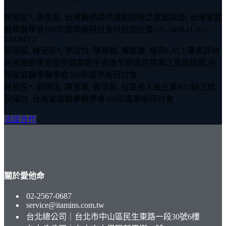
林安民*, 黃俊豪, 台灣醫師提供運動諮商之意圖調查, 台灣家庭
醫學醫學會106年度學術研討會科技部計畫105-2410-H-002-
143-MY2.
張茵絜, 林安民*, 李欣怡, 陳育群, 黃駿豐, 使用LACE量表評估
台灣高齡患者接受髖關節手術後早期再住院率之風險程度,台
灣家庭醫學醫學會105年度學術研討會
林安民*, 劉瑞瑤, 陳曾基, 黃信彰, 社區老人維生素B12缺乏狀
況探討, 台灣家庭醫學醫學會103年度學術研討會
洽談合作
關於愛他命
02-2567-0687
service@itamins.com.tw
台北總公司｜台北市中山區民生東路一段30號6樓