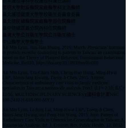
耕莘護理專科學校護理科兼任講師
陽明大學附設醫院家庭醫學科主治醫師
臺北護理健康大學學校衛生委員會委員
臺北榮民總醫院家庭醫學部住院醫師
臺中榮總嘉義分院內科住院醫師
臺灣大學公共衛生學院公共衛生碩士
中山醫學大學醫學士
An-Min Lynn, Jiun-Hau Huang. 2019. March. Physicians’ intention
to provide exercise counseling to patients in Taiwan: an examination
based on the Theory of Planned Behavior, Translational Behavioral
Medicine, ibz010, https://doi.org/10.1093/tbm/ibz010
An-Min Lynn, Tzu-Chien Shih, Cheng-Hao Hung, Ming-Hwai
Lin*, Shinn-Jang Hwang, Tzeng-Ji Chen. 2015. August.
Characteristics of ambulatory care visits to family medicine
specialists in Taiwan: a nationwide analysis. PeerJ. (I F= 2.10; R/C=
12/56, MULTIDISCIPLINARY SCIENCES)(國科會計畫NSC
100-2410-H-010-001-MY3)
An-Min Lynn, Li-Jung Lai, Ming-Hwai Lin*, Tzeng-Ji Chen,
Shinn-Jang Hwang, and Peng-Hui Wang. 2015. June. Pattern of
Ambulatory Care Visits to Obstetrician-Gynecologists in Taiwan: A
Nationwide Analysis. Int. J. Environ. Res. Public Health. 12. 6832-