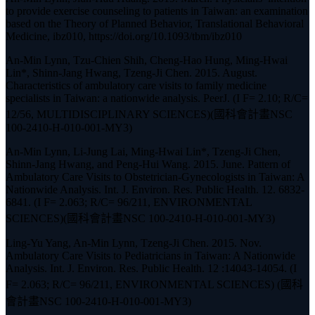
to provide exercise counseling to patients in Taiwan: an examination
based on the Theory of Planned Behavior, Translational Behavioral
Medicine, ibz010, https://doi.org/10.1093/tbm/ibz010
An-Min Lynn, Tzu-Chien Shih, Cheng-Hao Hung, Ming-Hwai
Lin*, Shinn-Jang Hwang, Tzeng-Ji Chen. 2015. August.
Characteristics of ambulatory care visits to family medicine
specialists in Taiwan: a nationwide analysis. PeerJ. (I F= 2.10; R/C=
12/56, MULTIDISCIPLINARY SCIENCES)(國科會計畫NSC
100-2410-H-010-001-MY3)
An-Min Lynn, Li-Jung Lai, Ming-Hwai Lin*, Tzeng-Ji Chen,
Shinn-Jang Hwang, and Peng-Hui Wang. 2015. June. Pattern of
Ambulatory Care Visits to Obstetrician-Gynecologists in Taiwan: A
Nationwide Analysis. Int. J. Environ. Res. Public Health. 12. 6832-
6841. (I F= 2.063; R/C= 96/211, ENVIRONMENTAL
SCIENCES)(國科會計畫NSC 100-2410-H-010-001-MY3)
Ling-Yu Yang, An-Min Lynn, Tzeng-Ji Chen. 2015. Nov.
Ambulatory Care Visits to Pediatricians in Taiwan: A Nationwide
Analysis. Int. J. Environ. Res. Public Health. 12 :14043-14054. (I
F= 2.063; R/C= 96/211, ENVIRONMENTAL SCIENCES) (國科
會計畫NSC 100-2410-H-010-001-MY3)