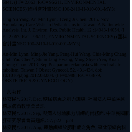
6841. (I F= 2.063; R/C= 96/211, ENVIRONMENTAL
SCIENCES)(國科會計畫NSC 100-2410-H-010-001-MY3)
Ling-Yu Yang, An-Min Lynn, Tzeng-Ji Chen. 2015. Nov.
Ambulatory Care Visits to Pediatricians in Taiwan: A Nationwide
Analysis. Int. J. Environ. Res. Public Health. 12 :14043-14054. (I
F= 2.063; R/C= 96/211, ENVIRONMENTAL SCIENCES) (國科
會計畫NSC 100-2410-H-010-001-MY3)
An-Min Lynn, Ming-Jie Yang, Peng-Hui Wang, Chia-Ming Chang,
Chih-Yao Chen*, Shinn-Jang Hwang, Ming-Shyen Yen, Kuan-
Chong Chao. 2013. Sep.Postpartum eclampsia with cerebral air
mbolism. Taiwan J Obstet Gynecol. 52. 431-434. doi:
10.1016/j.tjog.2012.08.004. (I F=0.988; R/C= 68/79,
OBSTETRICS & GYNECOLOGY)
一般著作
林安民*. 2017, Dec, 糖尿病患之肌力訓練, 社團法人中華民國
糖尿病衛教學會會訊
林安民*. 2017, Sep, 與病人討論肌力訓練的實務面, 中華民國肥
胖研究學會會員通訊, 57, p22 – p24
林安民*. 2017, Aug, 運動訓練於肥胖症之角色, 臺北榮總內科