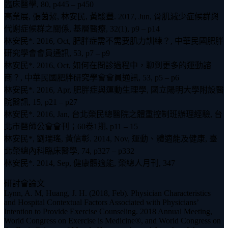
臨床醫學, 80, p445 – p450
高業展, 張茵絜, 林安民, 黃駿豐. 2017, Jun, 骨肌減少症候群與
代謝症候群之關係, 基層醫療, 32(1), p9 – p14
林安民*. 2016, Oct, 肥胖症需不需要肌力訓練？, 中華民國肥胖
研究學會會員通訊, 53, p7 – p9
林安民*. 2016, Oct, 如何在問診過程中，聊到更多的運動諮
商？, 中華民國肥胖研究學會會員通訊, 53, p5 – p6
林安民*. 2016, Apr, 肥胖症與運動生理學, 國立陽明大學附設醫
院醫訊, 15, p21 – p27
林安民*. 2016, Jan, 台北榮民總醫院之體重控制班辦理經驗, 台
北市醫師公會會刊；60卷1期, p11 – 15
林安民*, 劉瑞瑤, 黃信彰. 2014, Nov, 運動、體適能及健康, 臺
北榮總內科臨床醫學, 74, p327 – p332
林安民*. 2014, Sep, 健康體適能, 榮總人月刊, 347
研討會論文
Lynn, A. M, Huang, J. H. (2018, Feb). Physician Characteristics
and Hospital Contextual Factors Associated with Physicians’
Intention to Provide Exercise Counseling. 2018 Annual Meeting,
World Congress on Exercise is Medicine®, and World Congress on