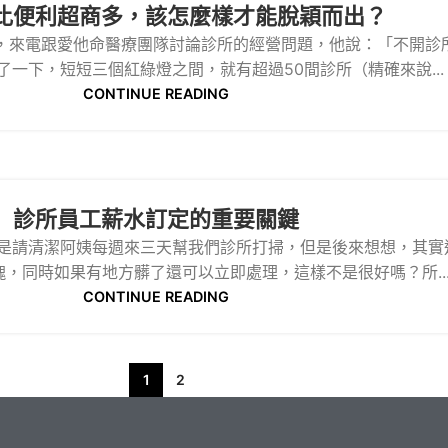
比便利超商多，該怎麼樣才能脫穎而出？
，來電跟愛他命醫療團隊討論診所的經營問題，他說：「不開診
了一下，短短三個紅綠燈之間，就有超過50間診所（精確來說...
CONTINUE READING
診所員工薪水訂定的重要關鍵
是請清潔阿姨每週來三天幫我們診所打掃，但是後來想想，其實
，同時如果有地方髒了還可以立即處理，這樣不是很好嗎？所..
CONTINUE READING
1
2