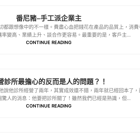
番尼豬–手工派企業主
切都跟想像中的不一樣。費盡心血把錢花在產品的品質上，消費
率變高、業績上升、談合作更容易。最重要的是，客戶主...
CONTINUE READING
營診所最擔心的反而是人的問題？！
他說他診所經營了兩年，其實成效還不錯，兩年就已經回本了，
驚人的消息：他要把診所關了！雖然我們已經是熟識，但...
CONTINUE READING