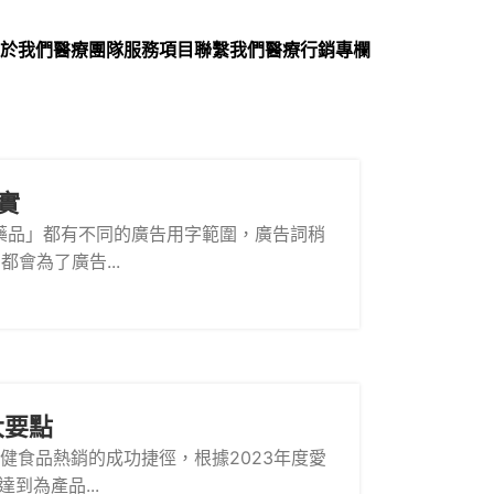
於我們
醫療團隊
服務項目
聯繫我們
醫療行銷專欄
實
藥品」都有不同的廣告用字範圍，廣告詞稍
會為了廣告...
大要點
食品熱銷的成功捷徑，根據2023年度愛
為產品...